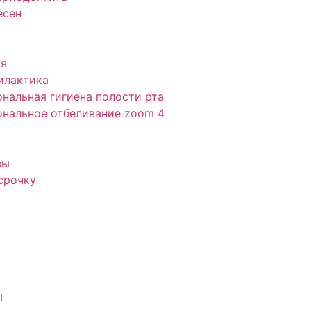
ёсен
ия
илактика
нальная гигиена полости рта
нальное отбеливание zoom 4
зы
срочку
ы