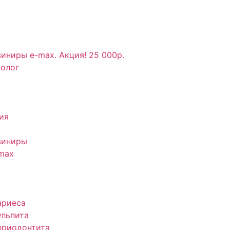
иниры e-max. Акция! 25 000р.
толог
ия
виниры
max
ариеса
ульпита
ериодонтита