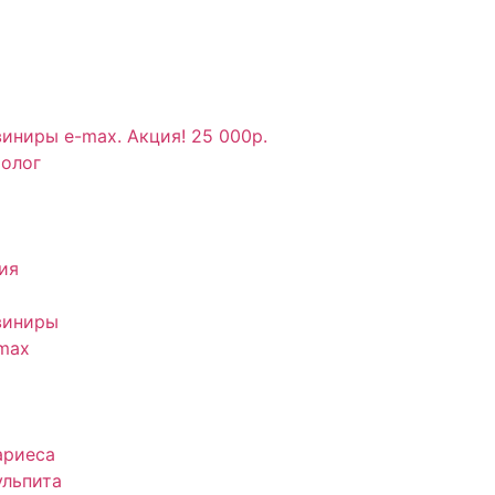
иниры e-max. Акция! 25 000р.
толог
ия
виниры
max
ариеса
ульпита