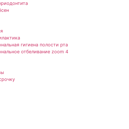
ериодонтита
ёсен
ия
илактика
нальная гигиена полости рта
нальное отбеливание zoom 4
зы
срочку