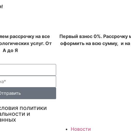
я!
ем рассрочку на все
Первый взнос 0%. Рассрочку
логических услуг. От
оформить на всю сумму, и на
А до Я
Отправить
ловия политики
льности и
анных
Новости