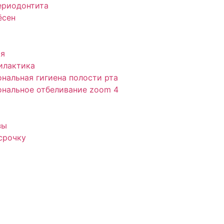
ериодонтита
ёсен
ия
илактика
нальная гигиена полости рта
нальное отбеливание zoom 4
зы
срочку