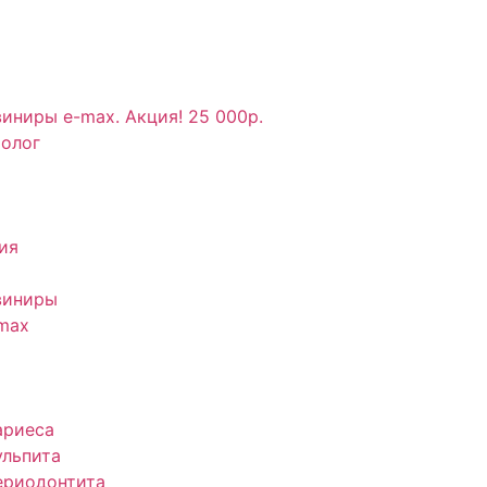
иниры e-max. Акция! 25 000р.
толог
ия
виниры
max
ариеса
ульпита
ериодонтита