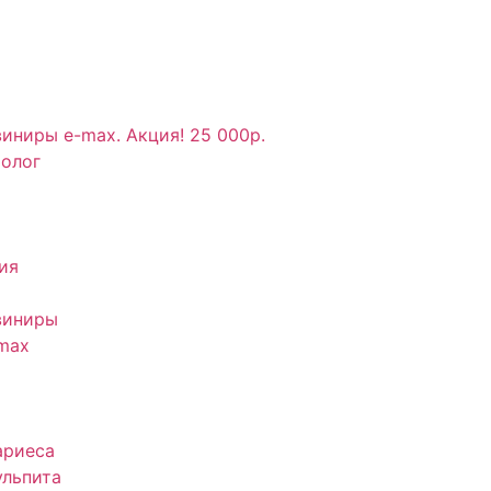
иниры e-max. Акция! 25 000р.
толог
ия
виниры
max
ариеса
ульпита