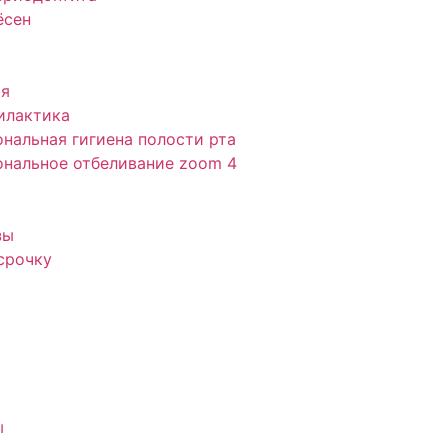
ёсен
ия
илактика
нальная гигиена полости рта
нальное отбеливание zoom 4
зы
срочку
ы