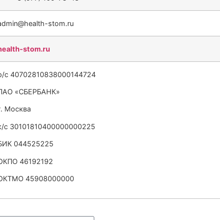
admin@health-stom.ru
health-stom.ru
р/с 40702810838000144724
ПАО «СБЕРБАНК»
г. Москва
к/с 30101810400000000225
БИК 044525225
ОКПО 46192192
ОКТМО 45908000000