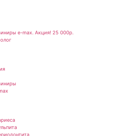
иниры e-max. Акция! 25 000р.
толог
ия
виниры
max
ариеса
ульпита
ериодонтита