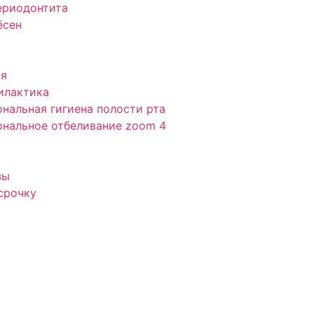
ериодонтита
ёсен
ия
илактика
нальная гигиена полости рта
нальное отбеливание zoom 4
зы
срочку