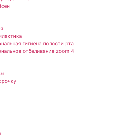
ёсен
ия
илактика
нальная гигиена полости рта
нальное отбеливание zoom 4
зы
срочку
ы