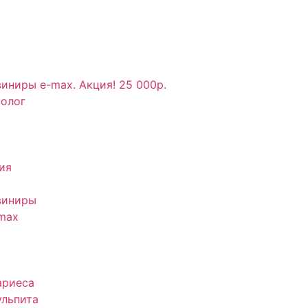
иниры e-max. Акция! 25 000р.
толог
ия
виниры
max
ариеса
ульпита