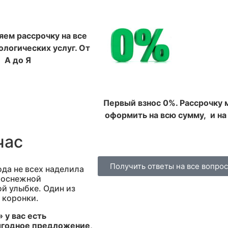
ем рассрочку на все
логических услуг. От
А до Я
Первый взнос 0%. Рассрочку
оформить на всю сумму, и на
час
Получить ответы на все вопро
да не всех наделила
елоснежной
ой улыбке. Один из
 коронки.
 у вас есть
выгодное предложение,