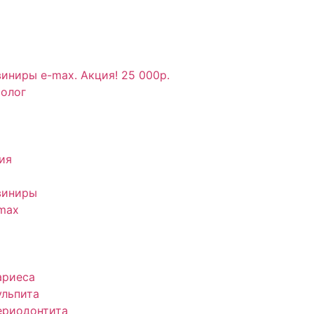
иниры e-max. Акция! 25 000р.
толог
ия
виниры
max
ариеса
ульпита
ериодонтита