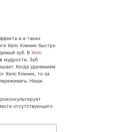
эффекта и в таких
рги Хелс Клиник быстро
одимый зуб. В
Хелс
 мудрости. Зуб
ешает. Когда удалением
г Хелс Клиник, то за
переживать. Наши
 проконсультирует
месте отсутствующего