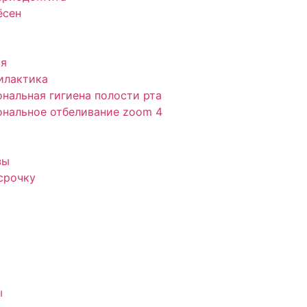
ёсен
ия
илактика
нальная гигиена полости рта
нальное отбеливание zoom 4
зы
срочку
ы