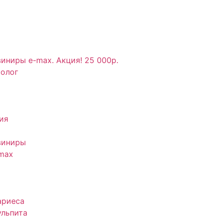
иниры e-max. Акция! 25 000р.
толог
ия
виниры
max
ариеса
ульпита