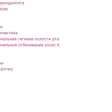
ериодонтита
ёсен
ия
илактика
нальная гигиена полости рта
нальное отбеливание zoom 4
зы
срочку